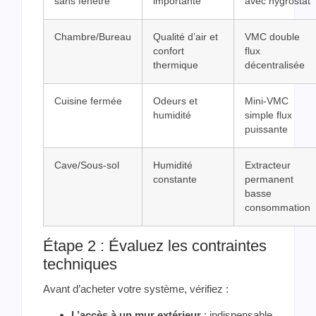
sans fenêtre
importante
avec hygrostat
Chambre/Bureau
Qualité d’air et
VMC double
confort
flux
thermique
décentralisée
Cuisine fermée
Odeurs et
Mini-VMC
humidité
simple flux
puissante
Cave/Sous-sol
Humidité
Extracteur
constante
permanent
basse
consommation
Étape 2 : Évaluez les contraintes
techniques
Avant d’acheter votre système, vérifiez :
L’accès à un mur extérieur
: indispensable