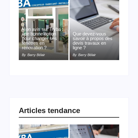
Mon avis sur Tryba :
une bonne option
Que devez-vous
pour changer ses
savoir à propos des
fenêtres en
devis travaux en
rénovation ?
ligne ?
By
Barry Bélair
By
Barry Bélair
Articles tendance