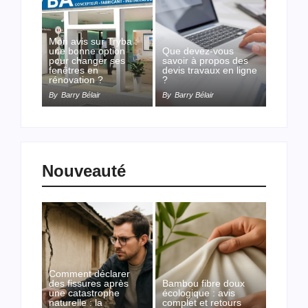
Mon avis sur Tryba :
une bonne option
Que devez-vous
pour changer ses
savoir à propos des
fenêtres en
devis travaux en ligne
rénovation ?
?
By
Barry Bélair
By
Barry Bélair
Nouveauté
Comment déclarer
des fissures après
Bambou fibre doux
une catastrophe
écologique : avis
naturelle : la
complet et retours